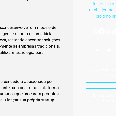
Junte-se a m
minha jornada
próximo ní
sca desenvolver um modelo de
 surgem em torno de uma ideia
eza, tentando encontrar soluções
emente de empresas tradicionais,
Já faturou quant
utilizam tecnologia para
Criou múltiplas 
de renda?
preendedora apaixonada por
ilhante para criar uma plataforma
s urbanos que procuram produtos
Em quais setore
diu lançar sua própria startup.
investe?