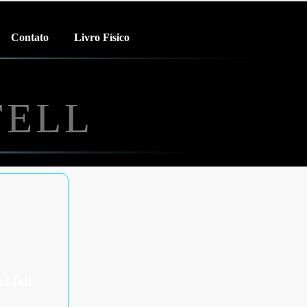
Contato
Livro Físico
FELL
rkfell