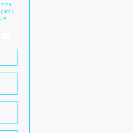
im na
 para o
vel!
o hoje?
fontes
s você