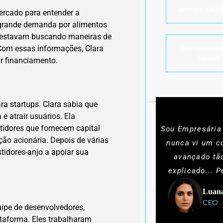
Sem risco não há
ercado para entender a
a grande demanda por alimentos
es estavam buscando maneiras de
Com essas informações, Clara
Está construin
Legado?
r financiamento.
a startups. Clara sabia que
e atrair usuários. Ela
stidores que fornecem capital
Sou Empresária
ção acionária. Depois de várias
nunca vi um c
tidores-anjo a apoiar sua
avançado tã
explicado... P
Luana
CEO
pe de desenvolvedores,
ataforma. Eles trabalharam