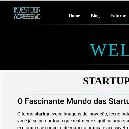
Home
Blog
Faturar
WEL
STARTU
O Fascinante Mundo das Start
O termo
startup
evoca imagens de inovação, tecnologia
você já se perguntou o que realmente significa uma st
explorar esse conceito de maneira prática e acessível, 