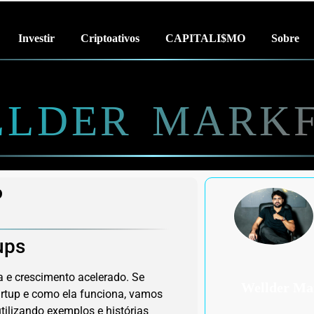
Investir
Criptoativos
CAPITALI$MO
Sobre
LDER MARK
P
ups
 e crescimento acelerado. Se
Wellder Ma
artup e como ela funciona, vamos
utilizando exemplos e histórias