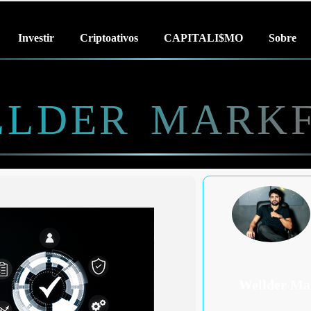
Investir
Criptoativos
CAPITALI$MO
Sobre
LDER MARK
Wellder Ma