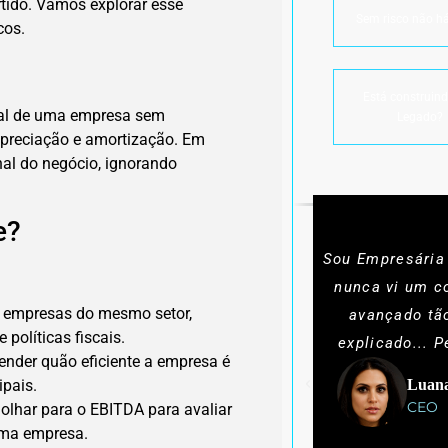
rtido. Vamos explorar esse
Sem risco não há
cos.
Está construin
nal de uma empresa sem
Legado?
depreciação e amortização. Em
onal do negócio, ignorando
e?
Sou Empresária
nunca vi um c
r empresas do mesmo setor,
avançado tã
políticas fiscais.
explicado... P
tender quão eficiente a empresa é
Luana
ipais.
CEO
olhar para o EBITDA para avaliar
 uma empresa.