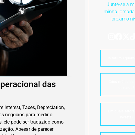
Junte-se a m
minha jornada
próximo ní
Já faturou quant
peracional das
Criou múltiplas 
de renda?
 Interest, Taxes, Depreciation,
Em quais setore
os negócios para medir o
investe?
 ele pode ser traduzido como
ização. Apesar de parecer