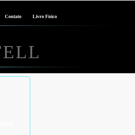
Contato
Livro Físico
FELL
rkfell