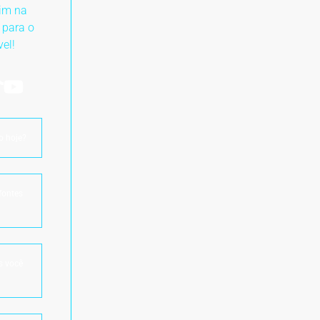
im na
 para o
vel!
o hoje?
fontes
s você